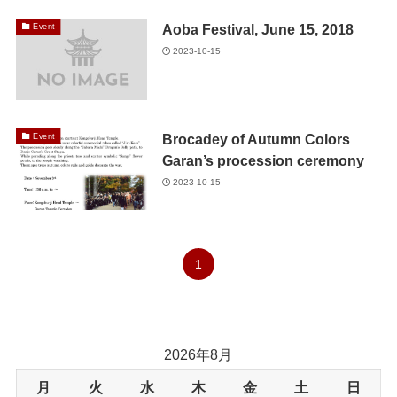
Aoba Festival, June 15, 2018
Event
2023-10-15
Brocadey of Autumn Colors
Event
Garan’s procession ceremony
2023-10-15
1
2026年8月
月
火
水
木
金
土
日